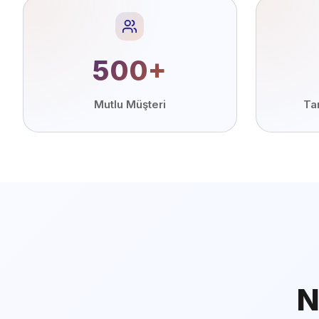
500+
Mutlu Müşteri
Ta
N