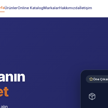
yfa
Ürünler
Online Katalog
Markalar
Hakkımızda
İletişim
zanın
Öne Çıka
et
 alın